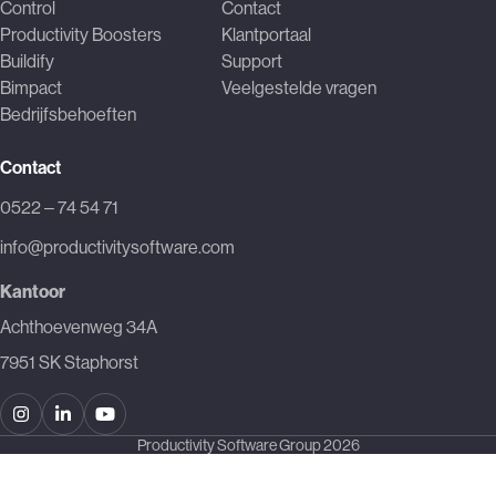
Control
Contact
Productivity Boosters
Klantportaal
Buildify
Support
Bimpact
Veelgestelde vragen
Bedrijfsbehoeften
Contact
0522 – 74 54 71
info@productivitysoftware.com
Kantoor
Achthoevenweg 34A
7951 SK Staphorst
Instagram
LinkedIn
YouTube
Productivity Software Group 2026