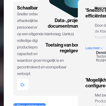
omzet 
Schaalbare groei
Meer ve
dat we
'Snellere 
Sneller ontwerpen betekent minder
doen a
efficiënte
Data-, project- en
afhankelijkheid van technisch
keuzes
Door d
documentmanagement
personeel en direct kunnen inspelen
de Kla
op een stijgende klantvraag. Dankzij
koppe
volledige digitale grip op het
de prod
Toetsing van bouwwet- en
productieproces is realtime inzicht in
Lees meer
het te
regelgeving
Denni
capaciteit en planning beschikbaar,
verhog
Techn
Kozijn
waardoor groei mogelijk is en
handma
elimin
gecontroleerd en voorspelbaar
te voo
verloopt.
leidt t
'Mogelijkh
efficië
configure
van pro
Met be
HEBO.
Produc
Profiteer vandaag nog