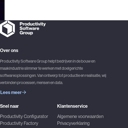
ons vo
komen
bouwre
Terug naar de startpagina
zoals 
Over ons
Productivity Software Group helpt bedrijven in de bouw en
maakindustrie slimmer te werken met doelgerichte
softwareoplossingen. Van ontwerp tot productie en realisatie, wij
verbinden processen, mensen en data.
Lees meer
Snel naar
Klantenservice
Productivity Configurator
Algemene voorwaarden
Productivity Factory
Privacyverklaring