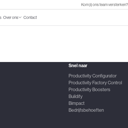
Kom jij ons team versterken?
s
Over ons
Contact
Submenu:
ction (AEC)
PDM)
ement
Snel naar
ing
Productivity Configurator
Productivity Factory Control
Productivity Boosters
Buildify
Bimpact
Bedrijfsbehoeften