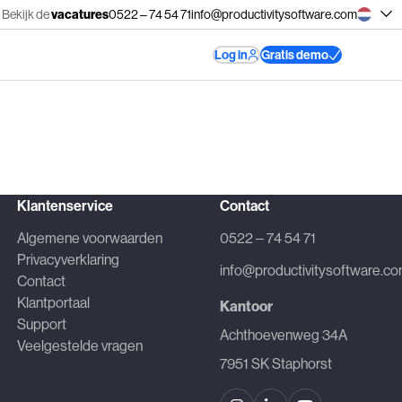
 Bekijk de
vacatures
0522 – 74 54 71
info@productivitysoftware.com
Gratis demo
Log in
Klantenservice
Contact
Algemene voorwaarden
0522 – 74 54 71
Privacyverklaring
info@productivitysoftware.c
Contact
Klantportaal
Kantoor
Support
Achthoevenweg 34A
Veelgestelde vragen
7951 SK Staphorst